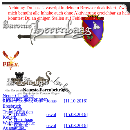
Achtung: Du hast Javascript in deinem Browser deaktiviert. Zwar 
Neueste Beiträge:
Neueste Beiträge:
mich bemüht alle Inhalte auch ohne Aktivierung erreichbar zu halt
könntest Du an einigen Stellen auf Fehler stoßen.
Blog besuchen
Blog besuchen
Neueste Forenbeiträge
Neuer Charakter:
Navigation überspringen
Rickard Ludwig von
Jonas
[11.10.2016]
Eresbrück
Start
Training mit den
Harnac
osval
[15.08.2016]
Keilern
Herrnhaag
Waffenlager neue
Gruppe
osval
[15.08.2016]
Ausstattung
Forum