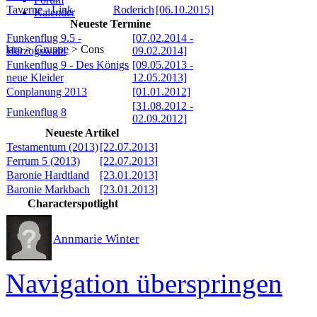
Taverne - Link
Roderich
[06.10.2015]
Kalender
Neueste Termine
Funkenflug 9.5 -
[07.02.2014 -
larp
>
Gruppe
>
Cons
Herzogswahl
09.02.2014]
Funkenflug 9 - Des Königs
[09.05.2013 -
neue Kleider
12.05.2013]
Conplanung 2013
[01.01.2012]
[31.08.2012 -
Funkenflug 8
02.09.2012]
Neueste Artikel
Testamentum (2013)
[22.07.2013]
Ferrum 5 (2013)
[22.07.2013]
Baronie Hardtland
[23.01.2013]
Baronie Markbach
[23.01.2013]
Characterspotlight
Annmarie Winter
Navigation überspringen